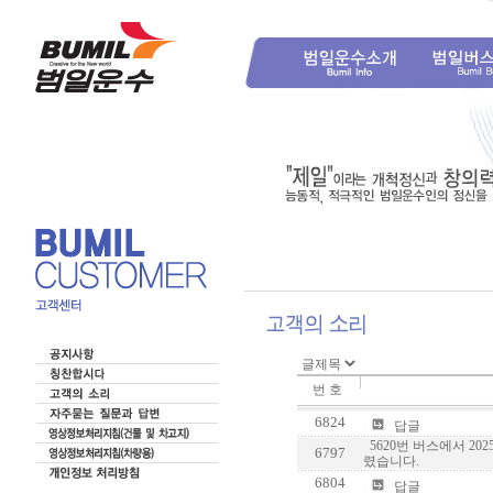
번 호
6824
답글
5620번 버스에서 20
6797
렸습니다.
6804
답글