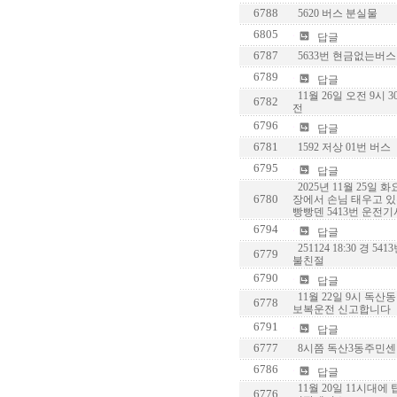
6788
5620 버스 분실물
6805
답글
6787
5633번 현금없는버
6789
답글
11월 26일 오전 9시 
6782
전
6796
답글
6781
1592 저상 01번 버스
6795
답글
2025년 11월 25일 
6780
장에서 손님 태우고 
빵빵덴 5413번 운전
6794
답글
251124 18:30 경 5
6779
불친절
6790
답글
11월 22일 9시 독산
6778
보복운전 신고합니다
6791
답글
6777
8시쯤 독산3동주민센터
6786
답글
11월 20일 11시대에
6776