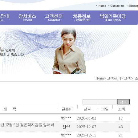
Home>고객센터>고객
제 목
글쓴이
날 짜
파일
조회
범***
2026-01-02
17
25년 12월 6일 검은색지갑을 잃어버
신**
2025-12-07
48
범***
2025-12-15
21