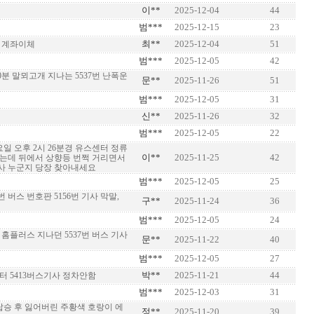
이**
2025-12-04
44
범***
2025-12-15
23
최**
2025-12-04
51
스 계좌이체
범***
2025-12-05
42
30분 말뫼고개 지나는 5537번 난폭운
문**
2025-11-26
51
범***
2025-12-05
31
신**
2025-11-26
32
범***
2025-12-05
22
화요일 오후 2시 26분경 유스센터 정류
이**
2025-11-25
42
있는데 뒤에서 상향등 번쩍 거리면서
기사 누군지 당장 찾아내세요
범***
2025-12-05
25
413번 버스 번호판 5156번 기사 막말,
구**
2025-11-24
36
범***
2025-12-05
24
동 홈플러스 지나던 5537번 버스 기사
문**
2025-11-22
40
범***
2025-12-05
27
박**
2025-11-21
44
 5413버스기사 정차안함
범***
2025-12-03
31
 탑승 후 잃어버린 주황색 호랑이 에
정**
2025-11-20
39